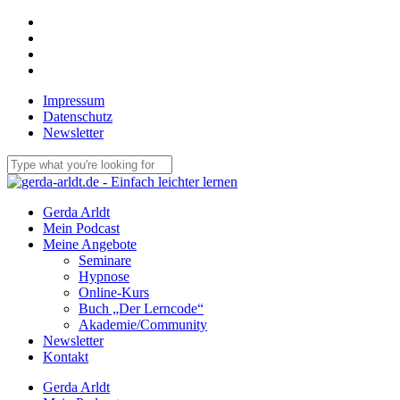
Skip
facebook
to
linkedin
main
youtube
content
email
Impressum
Datenschutz
Newsletter
Close
Search
Menu
Gerda Arldt
Mein Podcast
Meine Angebote
Seminare
Hypnose
Online-Kurs
Buch „Der Lerncode“
Akademie/Community
Newsletter
Kontakt
Gerda Arldt