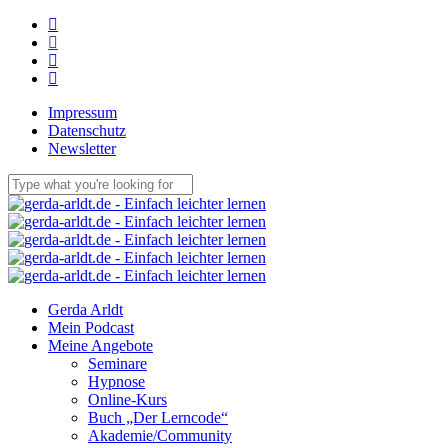
Skip
facebook
to
linkedin
main
youtube
content
email
Impressum
Datenschutz
Newsletter
Close
Search
Menu
Gerda Arldt
Mein Podcast
Meine Angebote
Seminare
Hypnose
Online-Kurs
Buch „Der Lerncode“
Akademie/Community