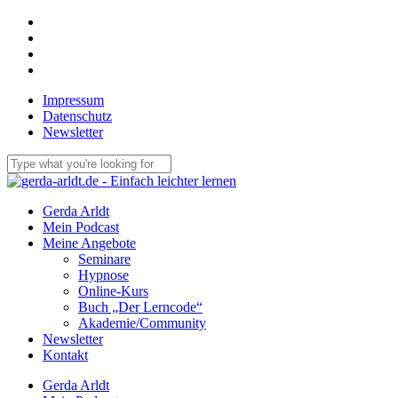
Skip
facebook
to
linkedin
main
youtube
content
email
Impressum
Datenschutz
Newsletter
Close
Search
Menu
Gerda Arldt
Mein Podcast
Meine Angebote
Seminare
Hypnose
Online-Kurs
Buch „Der Lerncode“
Akademie/Community
Newsletter
Kontakt
Gerda Arldt