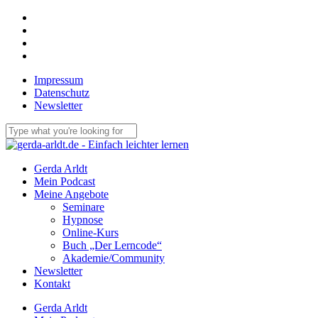
Skip
facebook
to
linkedin
main
youtube
content
email
Impressum
Datenschutz
Newsletter
Close
Search
Menu
Gerda Arldt
Mein Podcast
Meine Angebote
Seminare
Hypnose
Online-Kurs
Buch „Der Lerncode“
Akademie/Community
Newsletter
Kontakt
Gerda Arldt