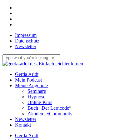
Skip
facebook
to
linkedin
main
youtube
content
email
Impressum
Datenschutz
Newsletter
Close
Search
Menu
Gerda Arldt
Mein Podcast
Meine Angebote
Seminare
Hypnose
Online-Kurs
Buch „Der Lerncode“
Akademie/Community
Newsletter
Kontakt
Gerda Arldt