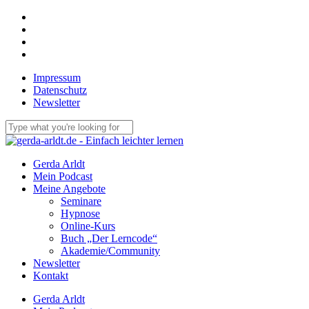
Skip
facebook
to
linkedin
main
youtube
content
email
Impressum
Datenschutz
Newsletter
Close
Search
Menu
Gerda Arldt
Mein Podcast
Meine Angebote
Seminare
Hypnose
Online-Kurs
Buch „Der Lerncode“
Akademie/Community
Newsletter
Kontakt
Gerda Arldt