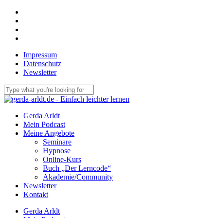
Skip
facebook
to
linkedin
main
youtube
content
email
Impressum
Datenschutz
Newsletter
Close
Search
Menu
Gerda Arldt
Mein Podcast
Meine Angebote
Seminare
Hypnose
Online-Kurs
Buch „Der Lerncode“
Akademie/Community
Newsletter
Kontakt
Gerda Arldt